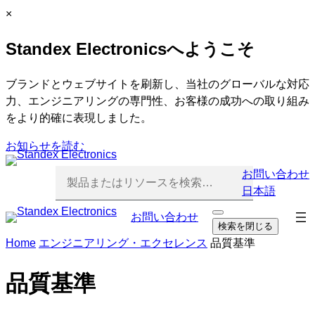
内
C
×
容
l
Standex Electronicsへようこそ
を
o
ス
s
キ
e
ブランドとウェブサイトを刷新し、当社のグローバルな対応
ッ
力、エンジニアリングの専門性、お客様の成功への取り組み
プ
をより的確に表現しました。
お知らせを読む
お問い合わせ
日本語
ナ
お問い合わせ
検
検索を閉じる
索
ビ
Home
エンジニアリング・エクセレンス
品質基準
を
ゲ
開
ー
く
品質基準
シ
ョ