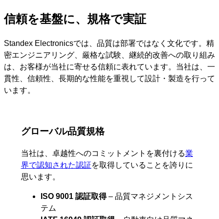
ン
を
信頼を基盤に、規格で実証
ス
キ
Standex Electronicsでは、品質は部署ではなく文化です。精
ッ
密エンジニアリング、厳格な試験、継続的改善への取り組み
プ
は、お客様が当社に寄せる信頼に表れています。当社は、一
貫性、信頼性、長期的な性能を重視して設計・製造を行って
います。
グローバル品質規格
当社は、卓越性へのコミットメントを裏付ける
業
界で認知された認証
を取得していることを誇りに
思います。
ISO 9001 認証取得
– 品質マネジメントシス
テム