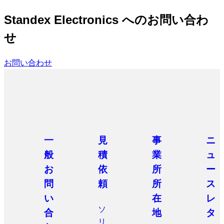
Standex Electronics へのお問い合わ
せ
お問い合わせ
一
見
事
ニ
般
積
業
ュ
お
依
所
ー
問
頼
所
ス
い
在
レ
ソ
合
地
タ
リ