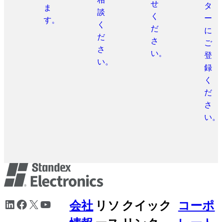
せ
タ
ま
談
く
ー
す。
く
だ
に
だ
さ
ご
さ
い。
登
い。
録
く
だ
さ
い。
メ
LinkedIn
Facebook
X
YouTube
会社
リソ
クイック
コーポ
タ
ナ