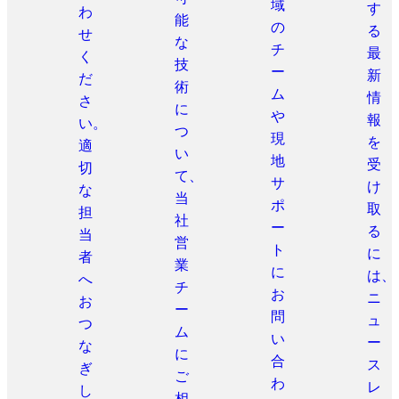
域
す
わ
能
の
る
せ
な
チ
最
く
技
ー
新
だ
術
ム
情
さ
に
や
報
い。
つ
現
を
適
い
地
受
切
て、
サ
け
な
当
ポ
取
担
社
ー
る
当
営
ト
に
者
業
に
は、
へ
チ
お
ニ
お
ー
問
ュ
つ
ム
い
ー
な
に
合
ス
ぎ
ご
わ
レ
し
相