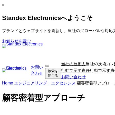
内
C
×
容
l
Standex Electronicsへようこそ
を
o
ス
s
キ
e
ブランドとウェブサイトを刷新し、当社のグローバルな対応
ッ
お知らせを読む
プ
ナ
当社の技術力
当社の技術力
お問い
検
ビ
行動で示す責任
行動で示す責
検索を
索
合わせ
ゲ
閉じる
お問い合わせ
を
ー
開
Home
エンジニアリング・エクセレンス
顧客密着型アプロー
く
シ
ョ
顧客密着型アプローチ
ン
を
ス