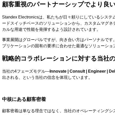
顧客重視のパートナーシップ
でより良
キ
ッ
プ
Standex Electronicsは、私たちが日々頼りに
ードスイッチベースのソリューションから、カスタムマグネ
カルな用途で性能を発揮するよう設計されています。
事業展開はグローバルですが、向き合い方はパーソナルです
プリケーションの固有の要求に合わせた最適なソリューショ
戦略的コラボレーションに対する当社
当社の4フェーズモデル—
Innovate | Consult | Engineer | Del
出される、という当社の信念を体現しています。
中核にある顧客密着
顧客密着は単なる理念ではなく、当社のオペレーティングシ