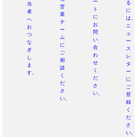
ー
る
当
営
ト
に
者
業
に
は、
へ
チ
お
ニ
お
ー
問
ュ
つ
ム
い
ー
な
に
合
ス
ぎ
ご
わ
レ
し
相
せ
タ
ま
談
く
ー
す。
く
だ
に
だ
さ
ご
さ
い。
登
い。
録
く
だ
さ
い。