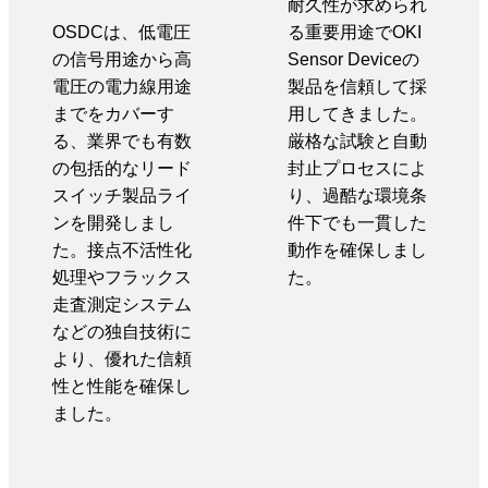
耐久性が求められ
OSDCは、低電圧
る重要用途でOKI
の信号用途から高
Sensor Deviceの
電圧の電力線用途
製品を信頼して採
までをカバーす
用してきました。
る、業界でも有数
厳格な試験と自動
の包括的なリード
封止プロセスによ
スイッチ製品ライ
り、過酷な環境条
ンを開発しまし
件下でも一貫した
た。接点不活性化
動作を確保しまし
処理やフラックス
た。
走査測定システム
などの独自技術に
より、優れた信頼
性と性能を確保し
ました。