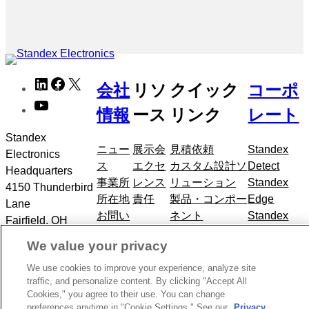
メ
LinkedIn
Facebook
X
会社
リソ
クイック
コーポ
タ
YouTube
ナ
情報
ース
リンク
レート
ビ
Standex
ゲ
ニュー
展示会
見積依頼
Standex
Electronics
ー
ス
エクセ
カスタム設計ソ
Detect
Headquarters
シ
事業所
レンス
リューション
Standex
4150 Thunderbird
ョ
所在地
責任
製品・コンポー
Edge
Lane
ン
お問い
ネント
Standex
Fairfield, OH
に
合わせ
Grid
45014
ス
We value your privacy
+1.866.782.6339
キ
We use cookies to improve your experience, analyze site
ッ
traffic, and personalize content. By clicking "Accept All
プ
著作権
法務
プライバシーポリシー
個人情報を販売しない
Cookies," you agree to their use. You can change
preferences anytime in "Cookie Settings." See our
Privacy
2026
CCPA