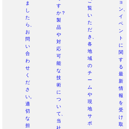
ご
ョ
ま
す
覧
ン、
し
か？
い
イ
た
製
た
ベ
ら、
品
だ
ン
お
や
き、
ト
問
対
各
に
い
応
地
関
合
可
域
す
わ
能
の
る
せ
な
チ
最
く
技
ー
新
だ
術
ム
情
さ
に
や
報
い。
つ
現
を
適
い
地
受
切
て、
サ
け
な
当
ポ
取
担
社