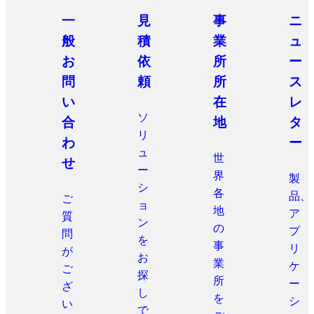
一
見
事
ニ
般
積
業
ュ
お
依
所
ー
問
頼
所
ス
い
在
レ
ソ
合
地
タ
リ
わ
ー
ュ
世
せ
ー
界
製
シ
各
品、
ご
ョ
地
ア
質
ン
の
プ
問
を
事
リ
が
お
業
ケ
ご
探
所
ー
ざ
し
を
シ
い
で