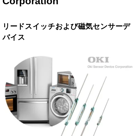
Corporation
ン
を
ス
キ
リードスイッチおよび磁気センサーデ
ッ
バイス
プ