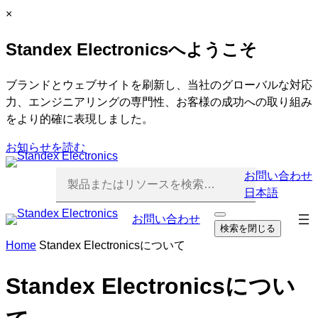
内
C
×
容
l
Standex Electronicsへようこそ
を
o
ス
s
キ
e
ブランドとウェブサイトを刷新し、当社のグローバルな対応
ッ
力、エンジニアリングの専門性、お客様の成功への取り組み
プ
をより的確に表現しました。
お知らせを読む
お問い合わせ
日本語
ナ
お問い合わせ
検
検索を閉じる
索
ビ
Home
Standex Electronicsについて
を
ゲ
開
ー
く
Standex Electronicsについ
シ
ョ