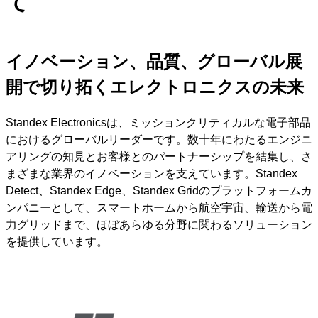
て
ン
を
ス
キ
イノベーション、品質、グローバル展
ッ
開で切り拓くエレクトロニクスの未来
プ
Standex Electronicsは、ミッションクリティカルな電子部品
におけるグローバルリーダーです。数十年にわたるエンジニ
アリングの知見とお客様とのパートナーシップを結集し、さ
まざまな業界のイノベーションを支えています。Standex
Detect、Standex Edge、Standex Gridのプラットフォームカ
ンパニーとして、スマートホームから航空宇宙、輸送から電
力グリッドまで、ほぼあらゆる分野に関わるソリューション
を提供しています。