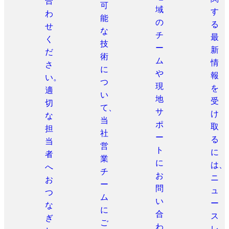
合
可
域
す
わ
能
の
る
せ
な
チ
最
く
技
ー
新
だ
術
ム
情
さ
に
や
報
い。
つ
現
を
適
い
地
受
切
て、
サ
け
な
当
ポ
取
担
社
ー
る
当
営
ト
に
者
業
に
は、
へ
チ
お
ニ
お
ー
問
ュ
つ
ム
い
ー
な
に
合
ス
ぎ
ご
わ
レ