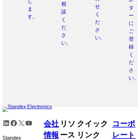
し
相
せ
タ
ま
談
く
ー
す。
く
だ
に
だ
さ
ご
さ
い。
登
い。
録
く
だ
さ
い。
メ
LinkedIn
Facebook
X
YouTube
会社
リソ
クイック
コーポ
タ
ナ
情報
ース
リンク
レート
ビ
Standex