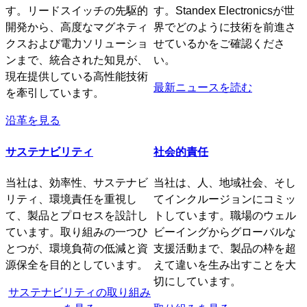
す。リードスイッチの先駆的
す。Standex Electronicsが世
開発から、高度なマグネティ
界でどのように技術を前進さ
クスおよび電力ソリューショ
せているかをご確認くださ
ンまで、統合された知見が、
い。
現在提供している高性能技術
最新ニュースを読む
を牽引しています。
沿革を見る
サステナビリティ
社会的責任
当社は、効率性、サステナビ
当社は、人、地域社会、そし
リティ、環境責任を重視し
てインクルージョンにコミッ
て、製品とプロセスを設計し
トしています。職場のウェル
ています。取り組みの一つひ
ビーイングからグローバルな
とつが、環境負荷の低減と資
支援活動まで、製品の枠を超
源保全を目的としています。
えて違いを生み出すことを大
切にしています。
サステナビリティの取り組み