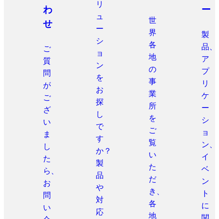
リ
わ
ー
ュ
世
せ
ー
界
製
シ
各
品、
ご
ョ
地
ア
質
ン
の
プ
問
を
事
リ
が
お
業
ケ
ご
探
所
ー
ざ
し
を
シ
い
で
ご
ョ
ま
す
覧
ン、
し
か？
い
イ
た
製
た
ベ
ら、
品
だ
ン
お
や
き、
ト
問
対
各
に
い
応
地
関