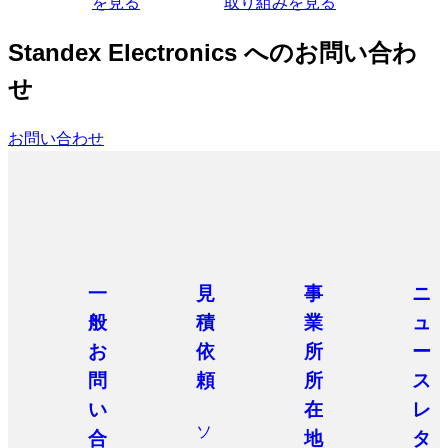
を見る
取り組みを見る
Standex Electronics へのお問い合わ
せ
お問い合わせ
一
見
事
ニ
般
積
業
ュ
お
依
所
ー
問
頼
所
ス
い
在
レ
ソ
合
地
タ